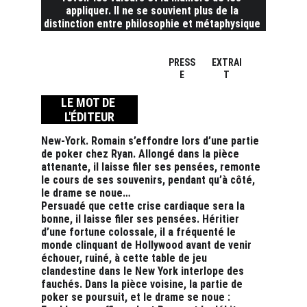
appliquer. Il ne se souvient plus de la 
distinction entre philosophie et métaphysique 
mais il a retenu que faire d'une chose un 
problème est essentiel.
PRESS
EXTRAI
E
T
LE MOT DE 
L'ÉDITEUR
New-York. Romain s’effondre lors d’une partie 
de poker chez Ryan. Allongé dans la pièce 
attenante, il laisse filer ses pensées, remonte 
le cours de ses souvenirs, pendant qu’à côté, 
le drame se noue…
Persuadé que cette crise cardiaque sera la 
bonne, il laisse filer ses pensées. Héritier 
d’une fortune colossale, il a fréquenté le 
monde clinquant de Hollywood avant de venir 
échouer, ruiné, à cette table de jeu 
clandestine dans le New York interlope des 
fauchés. Dans la pièce voisine, la partie de 
poker se poursuit, et le drame se noue : 