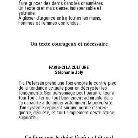
faire grincer des dents dans les chaumières.
Un texte bref mais dense, indispensable et 
salutaire.
À glisser d’urgence entre toutes les mains, 
hommes et femmes confondus...
Un texte courageux et nécessaire
PARIS-CI LA CULTURE
Stéphanie Joly
Pia Petersen prend une fois encore le contre-pied 
de la tendance actuelle pour en décrypter les 
fondements. Son personnage peut paraître tour à 
tour fou à lier ou tout bonnement admirable dans 
sa capacité à dénoncer ardemment la perversité 
d’un système reposant sur une norme d’après-
guerre, désuète, et tout simplement destructrice 
aujourd’hui.
Ce livre met le doigt là où ça fait mal