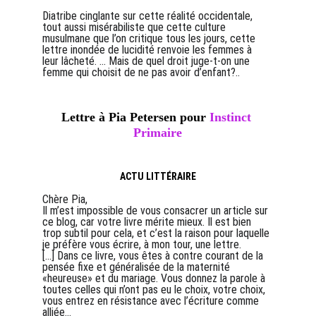
Diatribe cinglante sur cette réalité occidentale, 
tout aussi misérabiliste que cette culture 
musulmane que l’on critique tous les jours, cette 
lettre inondée de lucidité renvoie les femmes à 
leur lâcheté. … Mais de quel droit juge-t-on une 
femme qui choisit de ne pas avoir d’enfant?..
Lettre à Pia Petersen pour
 Instinct 
Primaire
ACTU LITTÉRAIRE
Chère Pia,
Il m’est impossible de vous consacrer un article sur 
ce blog, car votre livre mérite mieux. Il est bien 
trop subtil pour cela, et c’est la raison pour laquelle 
je préfère vous écrire, à mon tour, une lettre.
[...] Dans ce livre, vous êtes à contre courant de la 
pensée fixe et généralisée de la maternité 
«heureuse» et du mariage. Vous donnez la parole à 
toutes celles qui n’ont pas eu le choix, votre choix, 
vous entrez en résistance avec l’écriture comme 
alliée...