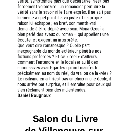
vérité, symptômale plus que déclarative, n’est pas 
forcément volontaire : un romancier peut dire la 
vérité sans le savoir ni le faire exprès, il ne sait pas 
lui-même à quel point il a vu juste et sa propre 
raison lui échappe ; en bref, son mentir-vrai 
demande à être déplié avec soin. Mona Ozouf a 
bien parlé des aveux du roman – qui appellent une 
écoute, et exigent un interprète.
Que veut dire romanesque ? Quelle part 
inexpugnable du monde extérieur pénètre nos 
fictions préférées ? Et ce « réel » d’ailleurs, 
comment l’entendre et le localiser au fil des 
successives avant-gardes qui ont manifesté 
précisément au nom du réel, du vrai ou de la «vie» ? 
Le réalisme en art n’est pas un choix ni une école, il 
nous arrive par surprise, et il entraîne pour ceux qui 
s’en réclament bien des malentendus.
Daniel Bougnoux
Salon du Livre
de Villeneuve-sur-