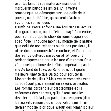
éventuellement ses matériaux mais dont il 
marquerait plutôt les limites. Et la vérité 
romanesque se démarque aussi de celle de la 
poésie, ou du théâtre, qui suivent d’autres 
systèmes sémiotiques.
Il suffit de s’être enfoncé une fois dans la lecture 
d’un grand roman, ou de s’être essayé à en écrire, 
pour sentir ce que le choix du romanesque a de 
spécifique ; il touche moins au monde de la nature 
qu’à celui de nos relations ou de nos passions ; il 
offre donc un concentré de culture, et l’approche 
des autres cultures passe en effet souvent, 
pédagogiquement, par la lecture d’un roman. On a 
vécu quelque chose de la Chine impériale quand on 
a lu Au bord de l’eau, ou René Leys ; et quelle 
meilleure lunette que Balzac pour scruter la 
Monarchie de juillet ? Mais cette compréhension 
ne se résout pas vraiment en savoirs explicites. 
Les romans gardent leur part d’ombre et ils 
enferment des secrets, qu’ils fixent sans les 
dévoiler tout à fait ; ils parlent par énigmes (d’où 
les assauts renouvelés et peut-être sans fin ni 
dernier mot de la critique autour des romans) ; leur 