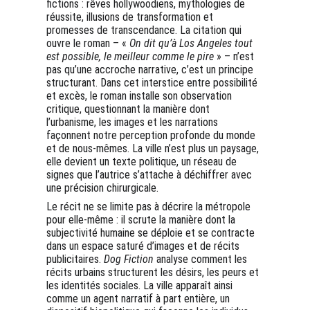
fictions : rêves hollywoodiens, mythologies de 
réussite, illusions de transformation et 
promesses de transcendance. La citation qui 
ouvre le roman – « 
On dit qu’à Los Angeles tout 
est possible, le meilleur comme le pire
 » – n’est 
pas qu’une accroche narrative, c’est un principe 
structurant. Dans cet interstice entre possibilité 
et excès, le roman installe son observation 
critique, questionnant la manière dont 
l’urbanisme, les images et les narrations 
façonnent notre perception profonde du monde 
et de nous-mêmes. La ville n’est plus un paysage, 
elle devient un texte politique, un réseau de 
signes que l’autrice s’attache à déchiffrer avec 
une précision chirurgicale.
Le récit ne se limite pas à décrire la métropole 
pour elle-même : il scrute la manière dont la 
subjectivité humaine se déploie et se contracte 
dans un espace saturé d’images et de récits 
publicitaires. 
Dog Fiction
 analyse comment les 
récits urbains structurent les désirs, les peurs et 
les identités sociales. La ville apparaît ainsi 
comme un agent narratif à part entière, un 