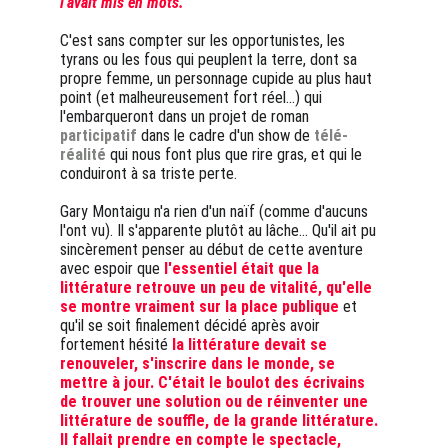
l'avait mis en mots.
C'est sans compter sur les opportunistes, les 
tyrans ou les fous qui peuplent la terre, dont sa 
propre femme, un personnage cupide au plus haut 
point (et malheureusement fort réel...) qui 
l'embarqueront dans un projet de roman 
participatif
 dans le cadre d'un show de 
télé-
réalité
 qui nous font plus que rire gras, et qui le 
conduiront à sa triste perte.
Gary Montaigu n'a rien d'un naïf (comme d'aucuns 
l'ont vu). Il s'apparente plutôt au lâche... Qu'il ait pu 
sincèrement penser au début de cette aventure 
avec espoir que 
l'essentiel était que la 
littérature retrouve un peu de vitalité, qu'elle 
se montre vraiment sur la place publique
 et 
qu'il se soit finalement décidé après avoir 
fortement hésité 
la littérature devait se 
renouveler, s'inscrire dans le monde, se 
mettre à jour. C'était le boulot des écrivains 
de trouver une solution ou de réinventer une 
littérature de souffle, de la grande littérature. 
Il fallait prendre en compte le spectacle, 