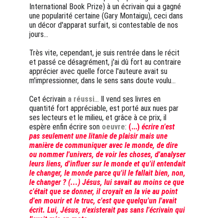
International Book Prize) à un écrivain qui a gagné 
une popularité certaine (Gary Montaigu), ceci dans 
un décor d'apparat surfait, si contestable de nos 
jours... 
Très vite, cependant, je suis rentrée dans le récit 
et passé ce désagrément, j'ai dû fort au contraire 
apprécier avec quelle force l'auteure avait su 
m'impressionner, dans le sens sans doute voulu...
Cet écrivain 
a réussi
... Il vend ses livres en 
quantité fort appréciable, est porté aux nues par 
ses lecteurs et le milieu, et grâce à ce prix, il 
espère enfin écrire son 
oeuvre
: 
(...) 
écrire n'est 
pas seulement une litanie de plaisir mais une 
manière de communiquer avec le monde, de dire 
ou nommer l'univers, de voir les choses, d'analyser 
leurs liens, d'influer sur le monde et qu'il entendait 
le changer, le monde parce qu'il le fallait bien, non, 
le changer ? (...) Jésus, lui savait au moins ce que 
c'était que se donner, il croyait en la vie au point 
d'en mourir et le truc, c'est que quelqu'un l'avait 
écrit. Lui, Jésus, n'existerait pas sans l'écrivain qui 