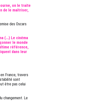
tourne, on le traite 
n de le maîtriser, 
a remise des Oscars 
 (...) Le cinéma 
açonner le monde 
ultime référence, 
liquent dans leur 
 en France, travers 
tabilité sont 
ut être pas celui 
n du changement. Le 