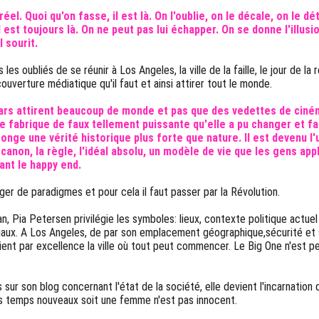
éel. Quoi qu'on fasse, il est là. On l'oublie, on le décale, on le dé
 est toujours là. On ne peut pas lui échapper. On se donne l'illusio
l sourit.
 les oubliés de se réunir à Los Angeles, la ville de la faille, le jour de l
 couverture médiatique qu'il faut et ainsi attirer tout le monde.
rs attirent beaucoup de monde et pas que des vedettes de cinéma
ne fabrique de faux tellement puissante qu'elle a pu changer et f
onge une vérité historique plus forte que nature. Il est devenu l'
e canon, la règle, l'idéal absolu, un modèle de vie que les gens app
ant le happy end.
ger de paradigmes et pour cela il faut passer par la Révolution.
, Pia Petersen privilégie les symboles: lieux, contexte politique actuel
aux. A Los Angeles, de par son emplacement géographique,sécurité et s
ient par excellence la ville où tout peut commencer. Le Big One n'est pe
 sur son blog concernant l'état de la société, elle devient l'incarnatio
es temps nouveaux soit une femme n'est pas innocent.