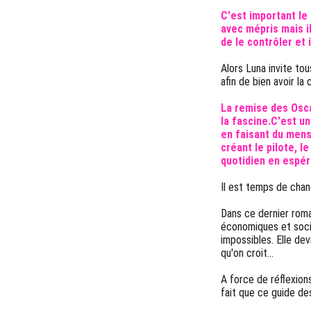
C'est important le r
avec mépris mais il
de le contrôler et i
Alors Luna invite tous
afin de bien avoir la
La remise des Osca
la fascine.C'est u
en faisant du mens
créant le pilote, l
quotidien en espér
Il est temps de chan
Dans ce dernier roman
économiques et soci
impossibles. Elle dev
qu'on croit...
A force de réflexions
fait que ce guide d