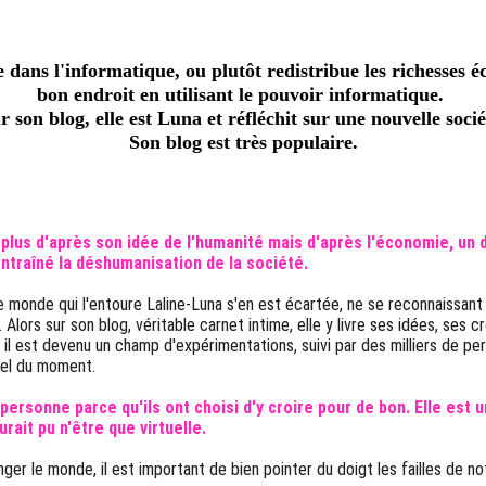
le dans l'informatique, ou plutôt redistribue les richesses
bon endroit en utilisant le pouvoir informatique. 
r son blog, elle est Luna et réfléchit sur une nouvelle socié
Son blog est très populaire.
lus d'après son idée de l'humanité mais d'après l'économie, un
entraîné la déshumanisation de la société.
e monde qui l'entoure Laline-Luna s'en est écartée, ne se reconnaissant
Alors sur son blog, véritable carnet intime, elle y livre ses idées, ses c
 il est devenu un champ d'expérimentations, suivi par des milliers de pe
uel du moment.
personne parce qu'ils ont choisi d'y croire pour de bon. Elle est u
urait pu n'être que virtuelle.
er le monde, il est important de bien pointer du doigt les failles de no