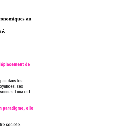
 économiques au 
té.
 déplacement de 
 pas dans les 
royances, ses 
rsonnes. Luna est 
n paradigme, elle 
tre société.