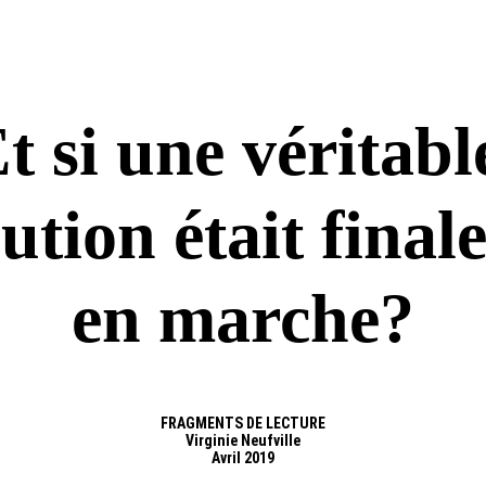
TIFS
NOUVELLES
CHRONIQUES
PRESSE
MEDIAS
WEB
t si une véritabl
ution était final
en marche?
FRAGMENTS DE LECTURE
Virginie Neufville
Avril 2019