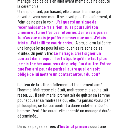
mariage, décide de s'en aller avant même que ne débute 
la cérémonie.
Un an plus tard, par hasard, elle croise l'homme qui 
devait devenir son mari. Il ne la voit pas. Plus sûrement, il 
feint de ne pas la voir : 
J'ai guetté un signe de 
reconnaissance mais rien, tu as poursuivi ton 
chemin et tu ne t'es pas retourné. Je ne sais pas si 
tu m'as vue mais je préfère penser que non. J'étais 
triste. J'ai failli te courir après
... Alors, elle va lui écrire 
une longue lettre pour lui expliquer les raisons de sa 
«fuite». On peut y lire: 
Le mariage, c'est signer un 
contrat dans lequel il est stipulé qu'il ne faut plus 
jamais tomber amoureux de quelqu'un d'autre. Est-ce 
que l'on a si peur de perdre l'autre que l'on soit 
obligé de lui mettre un contrat autour du cou?
L'auteur de la lettre a follement et tendrement aimé 
l'homme. Maîtresse elle était, maîtresse elle souhaitait 
rester. Lui, il était marié, promettait de quitter sa femme 
pour épouser sa maîtresse qui, elle, n'a jamais voulu, par 
philosophie, se lier par contrat à durée indéterminée à un 
homme. Peut-être aurait-elle accepté un mariage à durée 
déterminée… 
Dans les pages serrées d'
Instinct primaire
 court une 