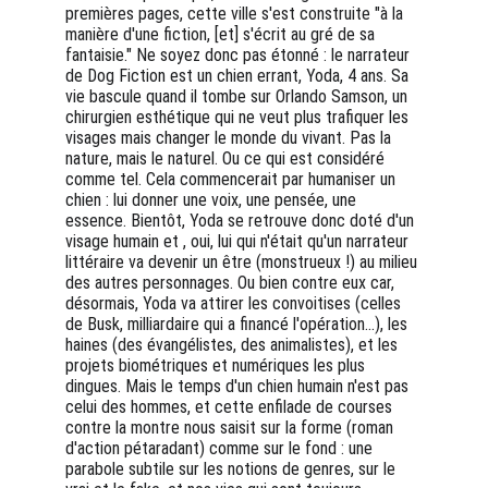
premières pages, cette ville s'est construite "à la 
manière d'une fiction, [et] s'écrit au gré de sa 
fantaisie." Ne soyez donc pas étonné : le narrateur 
de Dog Fiction est un chien errant, Yoda, 4 ans. Sa 
vie bascule quand il tombe sur Orlando Samson, un 
chirurgien esthétique qui ne veut plus trafiquer les 
visages mais changer le monde du vivant. Pas la 
nature, mais le naturel. Ou ce qui est considéré 
comme tel. Cela commencerait par humaniser un 
chien : lui donner une voix, une pensée, une 
essence. Bientôt, Yoda se retrouve donc doté d'un 
visage humain et , oui, lui qui n'était qu'un narrateur 
littéraire va devenir un être (monstrueux !) au milieu 
des autres personnages. Ou bien contre eux car, 
désormais, Yoda va attirer les convoitises (celles 
de Busk, milliardaire qui a financé l'opération...), les 
haines (des évangélistes, des animalistes), et les 
projets biométriques et numériques les plus 
dingues. Mais le temps d'un chien humain n'est pas 
celui des hommes, et cette enfilade de courses 
contre la montre nous saisit sur la forme (roman 
d'action pétaradant) comme sur le fond : une 
parabole subtile sur les notions de genres, sur le 