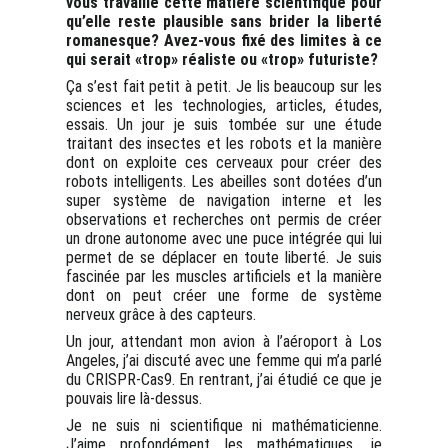
vous travaillé cette matière scientifique pour
qu’elle reste plausible sans brider la liberté
romanesque? Avez-vous fixé des limites à ce
qui serait «trop» réaliste ou «trop» futuriste?
Ça s’est fait petit à petit. Je lis beaucoup sur les
sciences et les technologies, articles, études,
essais. Un jour je suis tombée sur une étude
traitant des insectes et les robots et la manière
dont on exploite ces cerveaux pour créer des
robots intelligents. Les abeilles sont dotées d’un
super système de navigation interne et les
observations et recherches ont permis de créer
un drone autonome avec une puce intégrée qui lui
permet de se déplacer en toute liberté. Je suis
fascinée par les muscles artificiels et la manière
dont on peut créer une forme de système
nerveux grâce à des capteurs.
Un jour, attendant mon avion à l’aéroport à Los
Angeles, j’ai discuté avec une femme qui m’a parlé
du CRISPR-Cas9. En rentrant, j’ai étudié ce que je
pouvais lire là-dessus.
Je ne suis ni scientifique ni mathématicienne.
J’aime profondément les mathématiques, je