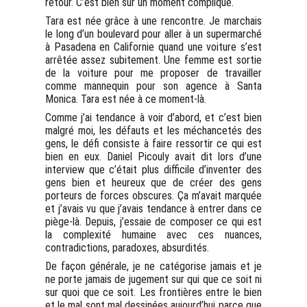
retour. C’est bien sûr un moment compliqué.
Tara est née grâce à une rencontre. Je marchais
le long d’un boulevard pour aller à un supermarché
à Pasadena en Californie quand une voiture s’est
arrêtée assez subitement. Une femme est sortie
de la voiture pour me proposer de travailler
comme mannequin pour son agence à Santa
Monica. Tara est née à ce moment-là.
Comme j’ai tendance à voir d’abord, et c’est bien
malgré moi, les défauts et les méchancetés des
gens, le défi consiste à faire ressortir ce qui est
bien en eux. Daniel Picouly avait dit lors d’une
interview que c’était plus difficile d’inventer des
gens bien et heureux que de créer des gens
porteurs de forces obscures. Ça m’avait marquée
et j’avais vu que j’avais tendance à entrer dans ce
piège-là. Depuis, j’essaie de composer ce qui est
la complexité humaine avec ces nuances,
contradictions, paradoxes, absurdités.
De façon générale, je ne catégorise jamais et je
ne porte jamais de jugement sur qui que ce soit ni
sur quoi que ce soit. Les frontières entre le bien
et le mal sont mal dessinées aujourd’hui parce que