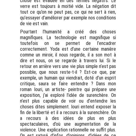
chose est évaluée en des termes négatifs. Le
verre est toujours à moitié vide. La négation dit
tout ce qu’on ne peut pas, ce qui ne sert à rien,
qu’essayer d’améliorer par exemple nos conditions
de vie est vain.
Pourtant l’humanité a créé des choses
magnifiques. La technologie est magnifique si
toutefois on se permet de l’encadrer
correctement. Yoda est d’une certaine manière
comme un miroir, il nous regarde, il a son mot à
dire et nous, on se regarde à travers lui. Si le
retour en arrière vers une vie plus simple n’est pas
possible, que nous reste-t-il ? Est-ce que, par
exemple, un humain qui viendrait, doté d’un esprit
critique, saura se faire entendre ? Dans mon
roman Iouri, un artiste- peintre qui prépare une
exposition, j’ai exploré l’idée de surenchère. On
n’est plus capable de voir ou d’entendre les
choses dites simplement. Iouri entend exposer la
fin de la liberté et il a recours à la surenchère. On
a recours à des idées de plus en plus
spectaculaires, d’où une augmentation de la
violence. Une explication rationnelle ne suffit plus.
On est saturé d’infos, d’opinions, d’idées de ce