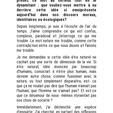
prenez ce mot au sérieux tout en le
dynamitant : que vouliez-vous mettre à nu
derrière cette idée si omniprésente
aujourd’hui dans nos discours moraux,
identitaires ou écologiques?
Depuis longtemps, je suis à l’écoute de l’air du
temps. J’aime comprendre ce qui est confus,
complexe, paradoxal et j’interroge ce qui me
trouble. Le mot nature me trouble, comme cette
contradiction entre ce que nous disons et faisons
me trouble.
Je me demandais si cette idée être naturel ne
cachait pas une sorte de démission de la vie. Si
être naturel, idée énoncée par beaucoup
d’humains, consistait à n’être plus humain, mais
devenir autre chose, comme fusionner avec la
nature, ou tout simplement disparaître, est- ce
que ça ne voulait pas dire que l’humain n’aimait pas
l’humain, que l’homme ne s’aimait pas? Et est-ce
que ce désamour de nous- mêmes n’orientait pas
nos choix de société ?
Immédiatement, j’ai déclenché une espèce
d’enquête. J’ai cherché, en partant des réflexions