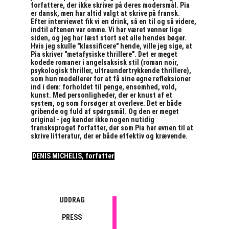
forfattere, der ikke skriver på deres modersmål. Pia 
er dansk, men har altid valgt at skrive på fransk. 
Efter interviewet fik vi en drink, så en til og så videre, 
indtil aftenen var omme. Vi har været venner lige 
siden, og jeg har læst stort set alle hendes bøger. 
Hvis jeg skulle "klassificere" hende, ville jeg sige, at 
Pia skriver "metafysiske thrillere". Det er meget 
kodede romaner i angelsaksisk stil (roman noir, 
psykologisk thriller, ultraundertrykkende thrillere), 
som hun modellerer for at få sine egne refleksioner 
ind i dem: forholdet til penge, ensomhed, vold, 
kunst. Med personligheder, der er knust af et 
system, og som forsøger at overleve. Det er både 
gribende og fuld af spørgsmål. Og den er meget 
original - jeg kender ikke nogen nutidig 
fransksproget forfatter, der som Pia har evnen til at 
skrive litteratur, der er både effektiv og krævende.
DENIS MICHELIS, forfatter
UDDRAG
PRESS